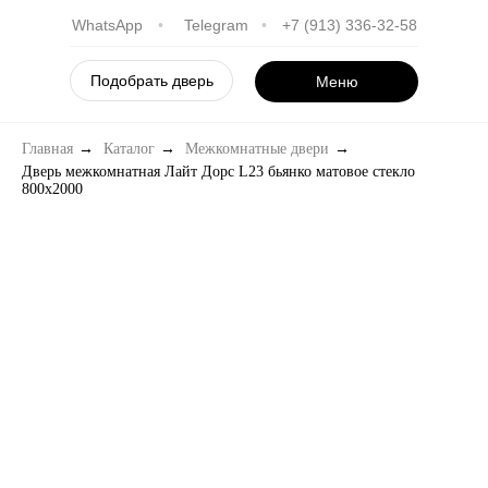
WhatsApp
•
Telegram
•
+7 (913) 336-32-58
Подобрать дверь
Меню
Главная
→
Каталог
→
Межкомнатные двери
→
Дверь межкомнатная Лайт Дорс L23 бьянко матовое стекло
800х2000