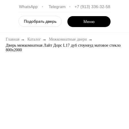
WhatsApp
•
Telegram
•
+7 (913) 336-32-58
Подобрать дверь
Меню
Главная
→
Каталог
→
Межкомнатные двери
→
Дверь межкомнатная Лайт Дорс L17 дуб стоунвуд матовое стекло
800х2000