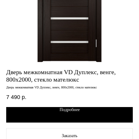
Дверь межкомнатная VD Дуплекс, венге,
Дв
800х2000, стекло мателюкс
че
за
Дверь межкомнатная VD Дуплекс, венге, 800х2000, стекло мателюкс
Двер
магн
7 490
р.
15
Подробнее
Заказать