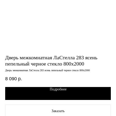
Дверь межкомнатная ЛаСтелла 283 ясень
Дв
пепельный черное стекло 800х2000
че
Дверь межкомнатная ЛаСтелла 283 ясень пепельный черное стекло 800х2000
Двер
8 090
р.
6 
Подробнее
Заказать