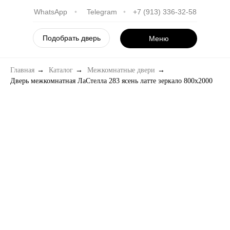
WhatsApp
•
Telegram
•
+7 (913) 336-32-58
Подобрать дверь
Меню
Главная
→
Каталог
→
Межкомнатные двери
→
Дверь межкомнатная ЛаСтелла 283 ясень латте зеркало 800х2000