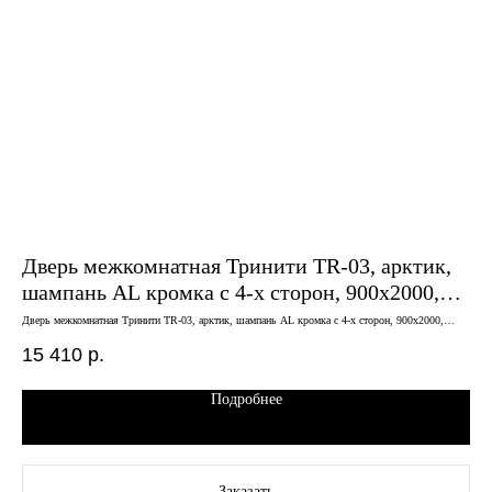
Дверь межкомнатная Тринити TR-03, арктик,
Дв
шампань AL кромка с 4-х сторон, 900х2000,
че
замок магнитный в комплекте
Дверь межкомнатная Тринити TR-03, арктик, шампань AL кромка с 4-х сторон, 900х2000,
Двер
замок магнитный в комплекте
15 410
р.
7 
Подробнее
Заказать