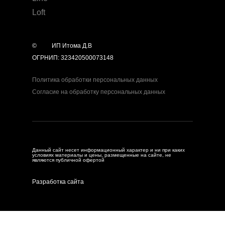
Loft
©
year
ИП Итома Д.В
ОГРНИП: 323420500073148
Политика обработки персональных данных
Согласие на обработку персональных данных
Данный сайт несет информационный характер и ни при каких
условиях материалы и цены, размещенные на сайте, не
являются публичной офертой
Разработка сайта