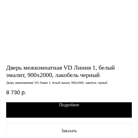
Дверь межкомнатная VD Линия 1, белый
Дв
эмалит, 900х2000, лакобель черный
се
ко
Дверь межкомнатная VD Линия 1, белый эмалит, 900х2000, лакобель черный
Двер
8 730
р.
12
Подробнее
Заказать