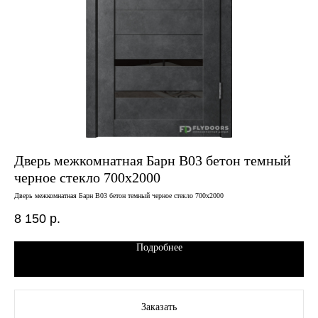
Дверь межкомнатная Барн B03 бетон темный
Дв
черное стекло 700х2000
че
Дверь межкомнатная Барн B03 бетон темный черное стекло 700х2000
Двер
8 150
р.
7 
Подробнее
Заказать