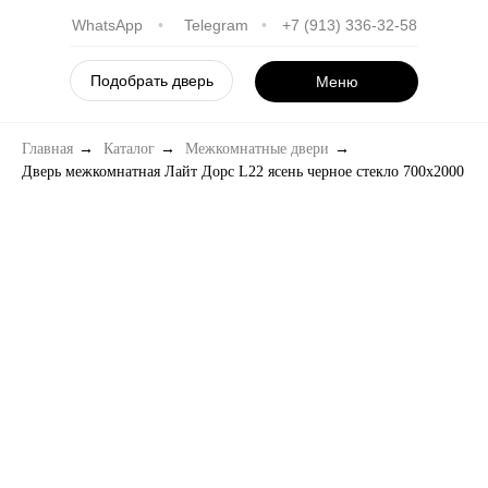
WhatsApp
•
Telegram
•
+7 (913) 336-32-58
Подобрать дверь
Меню
Главная
→
Каталог
→
Межкомнатные двери
→
Дверь межкомнатная Лайт Дорс L22 ясень черное стекло 700х2000