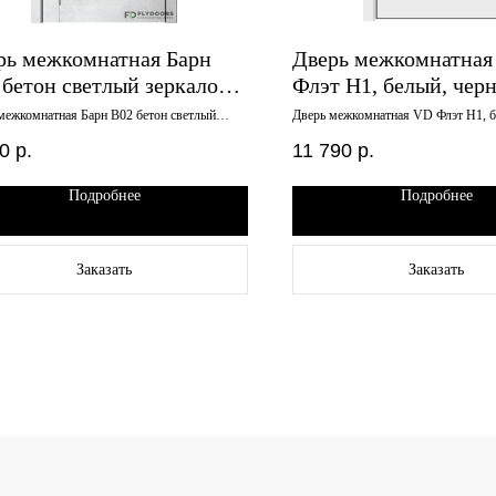
рь межкомнатная Барн
Дверь межкомнатная
 бетон светлый зеркало
Флэт H1, белый, чер
х2000
молдинг, 700х2000, 
межкомнатная Барн B02 бетон светлый
Дверь межкомнатная VD Флэт H1, б
о 800х2000
молдинг, 700х2000, кромка черная с
черная с 4-х сторон
0
р.
11 790
р.
Подробнее
Подробнее
Заказать
Заказать