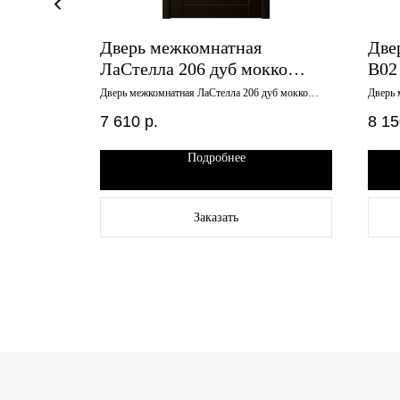
 Лайт
Дверь межкомнатная
Две
ное
ЛаСтелла 206 дуб мокко
B02
черное стекло 900х2000
800
бьянко черное
Дверь межкомнатная ЛаСтелла 206 дуб мокко
Дверь 
черное стекло 900х2000
зеркал
7 610
р.
8 15
Подробнее
Заказать