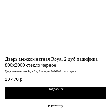
Дверь межкомнатная Royal 2 дуб пацифика
Дв
800х2000 стекло черное
сн
Дверь межкомнатная Royal 2 дуб пацифика 800х2000 стекло черное
Двер
13 470
р.
7 
Подробнее
В корзину