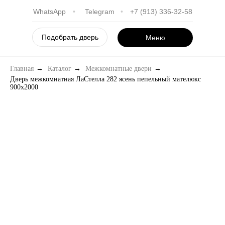
WhatsApp
•
Telegram
•
+7 (913) 336-32-58
Подобрать дверь
Меню
Главная
→
Каталог
→
Межкомнатные двери
→
Дверь межкомнатная ЛаСтелла 282 ясень пепельный мателюкс
900х2000