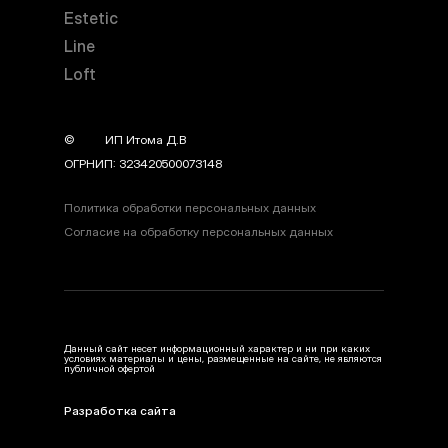
Estetic
Line
Loft
©
year
ИП Итома Д.В
ОГРНИП: 323420500073148
Политика обработки персональных данных
Согласие на обработку персональных данных
Данный сайт несет информационный характер и ни при каких
условиях материалы и цены, размещенные на сайте, не являются
публичной офертой
Разработка сайта