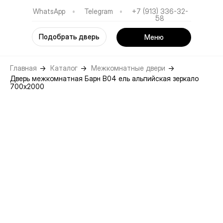
WhatsApp
•
Telegram
•
+7 (913) 336-32-
58
Подобрать дверь
Меню
Главная
→
Каталог
→
Межкомнатные двери
→
Дверь межкомнатная Барн B04 ель альпийская зеркало
700х2000