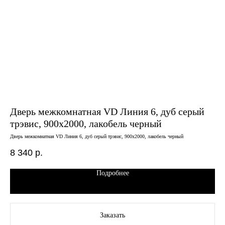
Дверь межкомнатная VD Линия 6, дуб серый
Дв
трэвис, 900х2000, лакобель черный
эм
Дверь межкомнатная VD Линия 6, дуб серый трэвис, 900х2000, лакобель черный
Двер
8 340
р.
10
Подробнее
Заказать