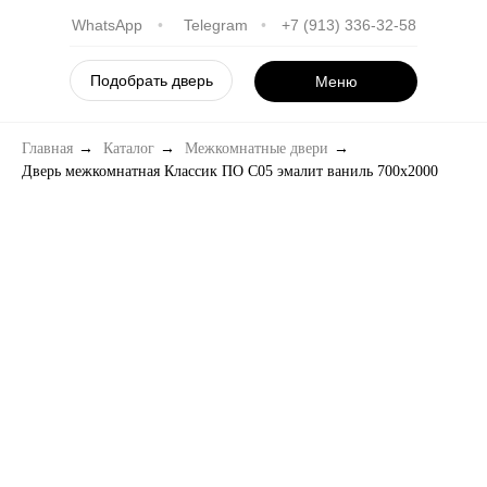
WhatsApp
•
Telegram
•
+7 (913) 336-32-58
Подобрать дверь
Меню
Главная
→
Каталог
→
Межкомнатные двери
→
Дверь межкомнатная Классик ПО С05 эмалит ваниль 700х2000