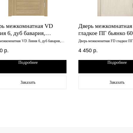
рь межкомнатная VD
Дверь межкомнатная
я 6, дуб бавария,
гладкое ПГ бьянко 6
х2000, лакобель черный
глухое
межкомнатная VD Линия 6, дуб бавария,
Дверь межкомнатная FD гладкое ПГ
00, лакобель черный
600х2000 глухое
0
р.
4 450
р.
Подробнее
Подробнее
Заказать
Заказать