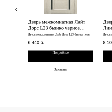
Барн
Дверь межкомнатная Лайт
Две
еркало
Дорс L23 бьянко черное
Лини
стекло 700х2000
600
льпийская
Дверь межкомнатная Лайт Дорс L23 бьянко черное
Дверь 
стекло 700х2000
600х20
6 440
р.
8 10
Подробнее
Заказать