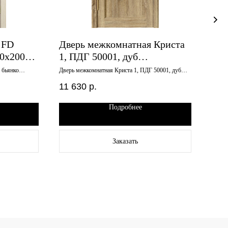
 FD
Дверь межкомнатная Криста
Две
00х2000
1, ПДГ 50001, дуб
гла
европейский, 900х2000
600
 бьянко
Дверь межкомнатная Криста 1, ПДГ 50001, дуб
Дверь
европейский, 900х2000
600х2
11 630
р.
4 3
Подробнее
Заказать