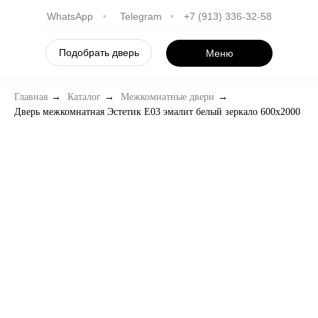
WhatsApp
•
Telegram
•
+7 (913) 336-32-58
Подобрать дверь
Меню
Главная
→
Каталог
→
Межкомнатные двери
→
Дверь межкомнатная Эстетик E03 эмалит белый зеркало 600х2000