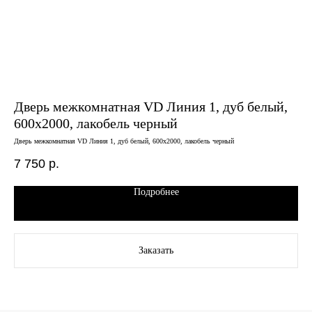
Дверь межкомнатная VD Линия 1, дуб белый,
Дв
600х2000, лакобель черный
гр
Дверь межкомнатная VD Линия 1, дуб белый, 600х2000, лакобель черный
Двер
7 750
р.
9 
Подробнее
Заказать