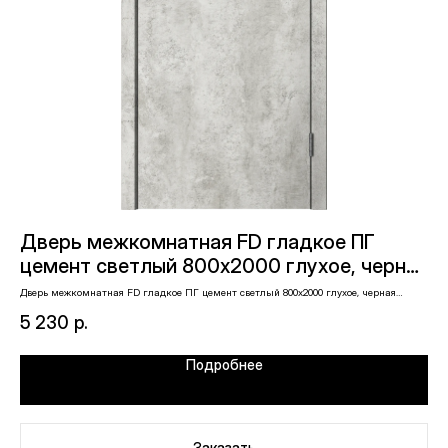
Дверь межкомнатная FD гладкое ПГ
Д
цемент светлый 800х2000 глухое, черная
д
кромка
Дверь межкомнатная FD гладкое ПГ цемент светлый 800х2000 глухое, черная
Две
кромка
5 230
р.
9 
Подробнее
Заказать