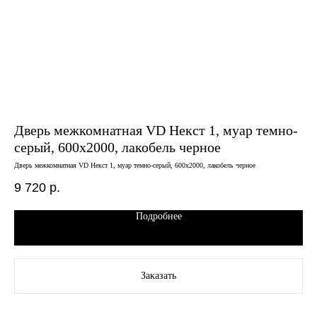
Дверь межкомнатная VD Некст 1, муар темно-
Дв
серый, 600х2000, лакобель черное
ва
Дверь межкомнатная VD Некст 1, муар темно-серый, 600х2000, лакобель черное
Двер
9 720
р.
11
Подробнее
Заказать