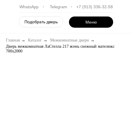
WhatsApp
•
Telegram
•
+7 (913) 336-32-58
Подобрать дверь
Меню
Главная
→
Каталог
→
Межкомнатные двери
→
Дверь межкомнатная ЛаСтелла 217 ясень снежный мателюкс
700х2000