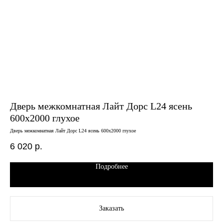
Дверь межкомнатная Лайт Дорс L24 ясень
Дв
600х2000 глухое
че
Дверь межкомнатная Лайт Дорс L24 ясень 600х2000 глухое
Двер
6 020
р.
8 
Подробнее
Заказать