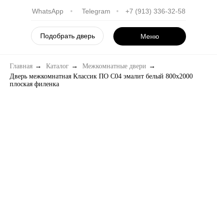
WhatsApp
•
Telegram
•
+7 (913) 336-32-58
Подобрать дверь
Меню
Главная
→
Каталог
→
Межкомнатные двери
→
Дверь межкомнатная Классик ПО С04 эмалит белый 800х2000
плоская филенка