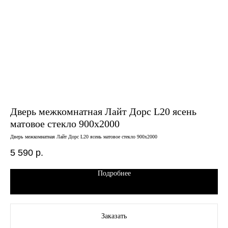
Дверь межкомнатная Лайт Дорс L20 ясень
Дв
матовое стекло 900х2000
че
ст
Дверь межкомнатная Лайт Дорс L20 ясень матовое стекло 900х2000
Двер
стор
5 590
р.
11
Подробнее
Заказать