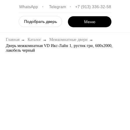
WhatsApp
•
Telegram
•
+7 (913) 336-32-58
Подобрать дверь
Меню
Главная
→
Каталог
→
Межкомнатные двери
→
Дверь межкомнатная VD Икс-Лайн 1, рустик гри, 600х2000,
лакобель черный