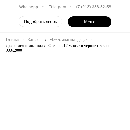
WhatsApp
•
Telegram
•
+7 (913) 336-32-58
Подобрать дверь
Меню
Главная
→
Каталог
→
Межкомнатные двери
→
Дверь межкомнатная ЛаСтелла 217 макиато черное стекло
900х2000