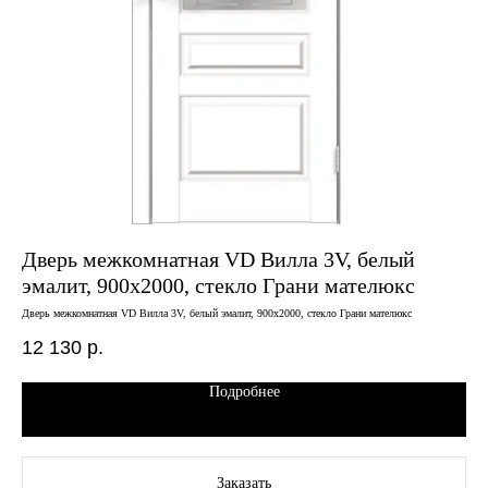
Дверь межкомнатная VD Вилла 3V, белый
Дв
эмалит, 900х2000, стекло Грани мателюкс
че
Дверь межкомнатная VD Вилла 3V, белый эмалит, 900х2000, стекло Грани мателюкс
Двер
12 130
р.
6 
Подробнее
Заказать