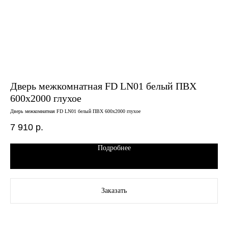
Дверь межкомнатная FD LN01 белый ПВХ
Дв
600х2000 глухое
св
Дверь межкомнатная FD LN01 белый ПВХ 600х2000 глухое
Двер
7 910
р.
14
Подробнее
Заказать