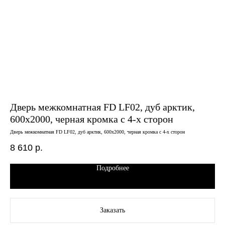
Дверь межкомнатная FD LF02, дуб арктик,
Дв
600х2000, черная кромка с 4-х сторон
бе
Дверь межкомнатная FD LF02, дуб арктик, 600х2000, черная кромка с 4-х сторон
Двер
8 610
р.
11
Подробнее
Заказать