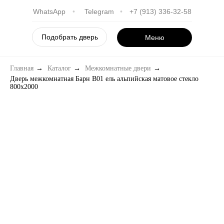
WhatsApp
•
Telegram
•
+7 (913) 336-32-58
Подобрать дверь
Меню
Главная
→
Каталог
→
Межкомнатные двери
→
Дверь межкомнатная Барн B01 ель альпийская матовое стекло
800х2000