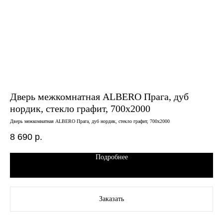
Дверь межкомнатная ALBERO Прага, дуб
Д
нордик, стекло графит, 700х2000
св
Дверь межкомнатная ALBERO Прага, дуб нордик, стекло графит, 700х2000
Двер
8 690
р.
18
Подробнее
Заказать