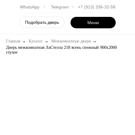
WhatsApp
•
Telegram
•
+7 (913) 336-32-58
Подобрать дверь
Меню
Главная
→
Каталог
→
Межкомнатные двери
→
Дверь межкомнатная ЛаСтелла 218 ясень снежный 900х2000
глухое