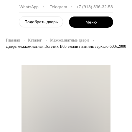
WhatsApp
•
Telegram
•
+7 (913) 336-32-58
Подобрать дверь
Меню
Главная
→
Каталог
→
Межкомнатные двери
→
Дверь межкомнатная Эстетик E03 эмалит ваниль зеркало 600х2000