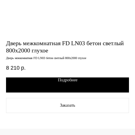
Дверь межкомнатная FD LN03 бетон светлый
Дв
800х2000 глухое
че
за
Дверь межкомнатная FD LN03 бетон светлый 800х2000 глухое
Двер
магн
8 210
р.
13
Подробнее
Заказать