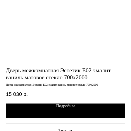
Дверь межкомнатная Эстетик E02 эмалит
Дв
ваниль матовое стекло 700х2000
пе
Дверь межкомнатная Эстетик E02 эмалит ваниль матовое стекло 700х2000
Двер
15 030
р.
7 
Подробнее
Заказать