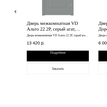
 Аура М
Дверь межкомнатная VD
Две
0*2000
Альто 22 2P, серый агат,
Дор
800х2000, глухое, фигурная
сте
алит белый
Дверь межкомнатная VD Альто 22 2P, серый агат,
Дверь 
800х2000, глухое, фигурная филенка
стекло
филенка
13 420
р.
6 00
Подробнее
Заказать