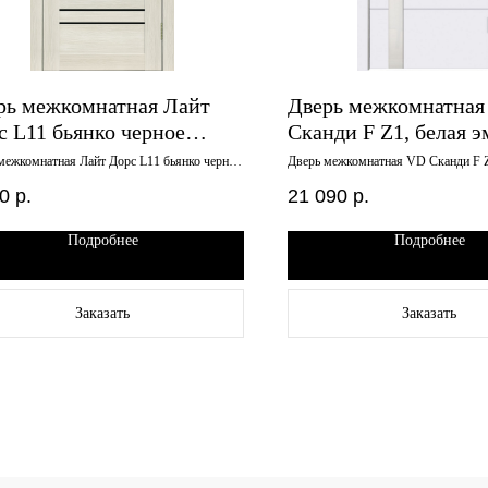
рь межкомнатная Лайт
Дверь межкомнатная
с L11 бьянко черное
Сканди F Z1, белая э
кло 600х2000
800х2000, лакобель б
межкомнатная Лайт Дорс L11 бьянко черное
Дверь межкомнатная VD Сканди F Z
 600х2000
эмаль, 800х2000, лакобель белое
0
р.
21 090
р.
Подробнее
Подробнее
Заказать
Заказать