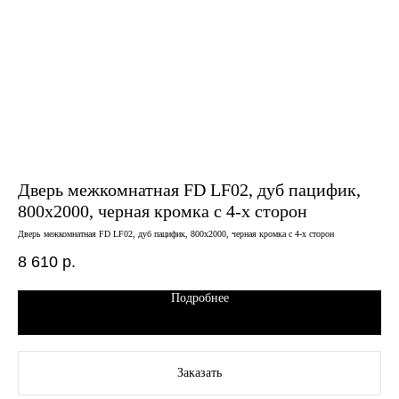
Дверь межкомнатная FD LF02, дуб пацифик,
Дв
800х2000, черная кромка с 4-х сторон
бе
Дверь межкомнатная FD LF02, дуб пацифик, 800х2000, черная кромка с 4-х сторон
Двер
8 610
р.
14
Подробнее
Заказать