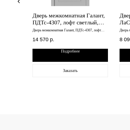
Дверь межкомнатная Галант,
Две
атте
ПДТс-4307, лофт светлый,
ЛаС
серая кромка, 900х2000
пеп
ень латте
Дверь межкомнатная Галант, ПДТс-4307, лофт
Дверь 
светлый, серая кромка, 900х2000
пепель
14 570
р.
8 09
Подробнее
Заказать