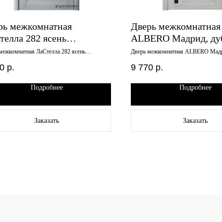
рь межкомнатная
Дверь межкомнатная
телла 282 ясень
ALBERO Мадрид, ду
ельный зеркало 900х2000
нордик, черное стекл
межкомнатная ЛаСтелла 282 ясень
Дверь межкомнатная ALBERO Мадр
ный зеркало 900х2000
нордик, черное стекло, 800х2000
800х2000
0
р.
9 770
р.
Подробнее
Подробнее
Заказать
Заказать