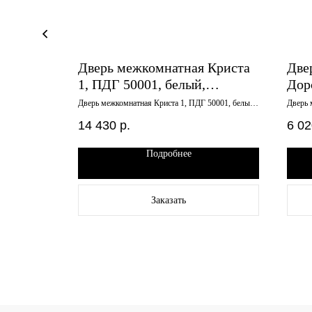
 VD Икс-
Дверь межкомнатная Криста
Две
х2000,
1, ПДГ 50001, белый,
Дор
600х2300
сте
 клен айс,
Дверь межкомнатная Криста 1, ПДГ 50001, белый,
Дверь 
600х2300
стекло
14 430
р.
6 02
Подробнее
Заказать