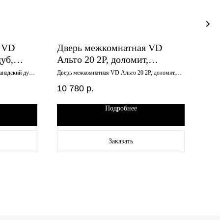
 VD
Дверь межкомнатная VD
Две
уб,
Альто 20 2P, доломит,
ТЕХ
черный
600х2000, глухое, плоская
поп
анадский дуб,
Дверь межкомнатная VD Альто 20 2P, доломит,
Дверь
600х2000, глухое, плоская филенка
попер
филенка
зам
SN
10 780
р.
14 
Подробнее
Заказать