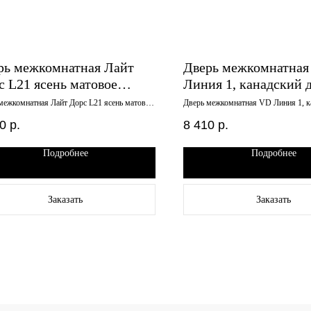
рь межкомнатная Лайт
Дверь межкомнатная
с L21 ясень матовое
Линия 1, канадский д
кло 900х2000
900х2000, лакобель 
межкомнатная Лайт Дорс L21 ясень матовое
Дверь межкомнатная VD Линия 1, к
 900х2000
900х2000, лакобель черный
0
р.
8 410
р.
Подробнее
Подробнее
Заказать
Заказать