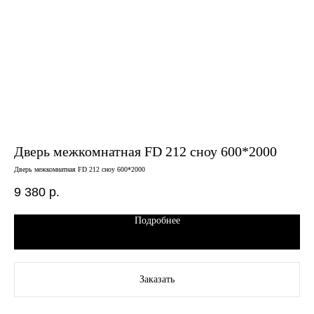
Дверь межкомнатная FD 212 сноу 600*2000
Дв
ам
Дверь межкомнатная FD 212 сноу 600*2000
Ро
Двер
9 380
р.
брон
12
Подробнее
Заказать