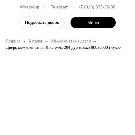
WhatsApp
•
Telegram
•
+7 (913) 336-32-58
Подобрать дверь
Меню
Главная
→
Каталог
→
Межкомнатные двери
→
Дверь межкомнатная ЛаСтелла 204 дуб мокко 900х2000 глухое