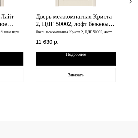
 Лайт
Дверь межкомнатная Криста
Две
ное
2, ПДГ 50002, лофт бежевый,
Аль
900х2000
800
 бьянко черное
Дверь межкомнатная Криста 2, ПДГ 50002, лофт
Дверь
бежевый, 900х2000
эмалит
фил
11 630
р.
10 
Подробнее
Заказать