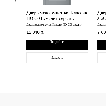
Дверь межкомнатная Классик
Две
серый,
ПО С03 эмалит серый
ЛаС
000
700х2000 английская решетка
мат
 кедр серый,
Дверь межкомнатная Классик ПО С03 эмалит
Дверь 
серый 700х2000 английская решетка
мателю
12 340
р.
7 63
Подробнее
Заказать