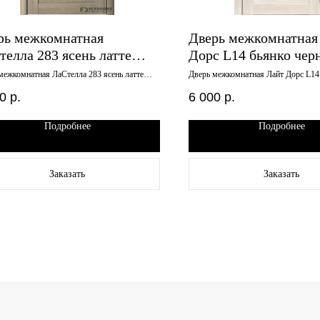
рь межкомнатная
Дверь межкомнатная
телла 283 ясень латте
Дорс L14 бьянко чер
елюкс 800х2000
стекло 600х2000
межкомнатная ЛаСтелла 283 ясень латте
Дверь межкомнатная Лайт Дорс L14
кс 800х2000
стекло 600х2000
0
р.
6 000
р.
Подробнее
Подробнее
Заказать
Заказать