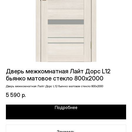
Дверь межкомнатная Лайт Дорс L12
Д
бьянко матовое стекло 800х2000
б
Дверь межкомнатная Лайт Дорс L12 бьянко матовое стекло 800х2000
Две
5 590
р.
6 
Подробнее
Заказать