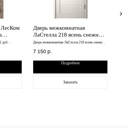
 ЛесКом
Дверь межкомнатная
Две
а
ЛаСтелла 218 ясень снежный
Дуп
кло
700х2000 глухое
800
2 дуб
Дверь межкомнатная ЛаСтелла 218 ясень снежный
Дверь
700х2000 глухое
800х2
7 150
р.
7 8
Подробнее
Заказать