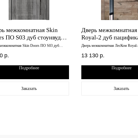
рь межкомнатная Skin
Дверь межкомнатная
rs ПО S03 дуб стоунвуд
Royal-2 дуб пацифик
900х2000 ABС-пластик
900х2000 черное сте
межкомнатная Skin Doors ПО S03 дуб
Дверь межкомнатная ЛесКом Royal-
уд 3D 900х2000 ABС-пластик черный
пацифика 900х2000 черное стекло
ный
0
р.
13 130
р.
Подробнее
Подробнее
Заказать
Заказать