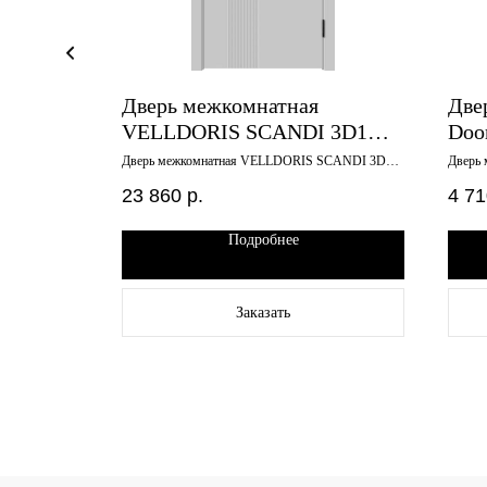
Дверь межкомнатная
Две
дуб
VELLDORIS SCANDI 3D1
Doo
люкс
светло-серая эмаль ДГ
3D 
ea 3 дуб
Дверь межкомнатная VELLDORIS SCANDI 3D1
Дверь 
светло-серая эмаль ДГ 800х2000
стоунв
800х2000
чер
23 860
р.
4 71
Подробнее
Заказать