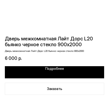
Дверь межкомнатная Лайт Дорс L20
Д
бьянко черное стекло 900х2000
п
с
Дверь межкомнатная Лайт Дорс L20 бьянко черное стекло 900х2000
Две
6 000
р.
9
Подробнее
Заказать