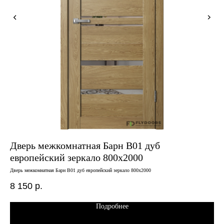
Дверь межкомнатная Барн B01 дуб
Дв
европейский зеркало 800х2000
пе
Дверь межкомнатная Барн B01 дуб европейский зеркало 800х2000
Двер
8 150
р.
8 
Подробнее