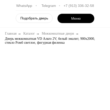
WhatsApp
•
Telegram
•
+7 (913) 336-32-58
Подобрать дверь
Меню
Главная
→
Каталог
→
Межкомнатные двери
→
Дверь межкомнатная VD Альто 2V, белый эмалит, 900х2000,
стекло Ромб светлое, фигурная филенка