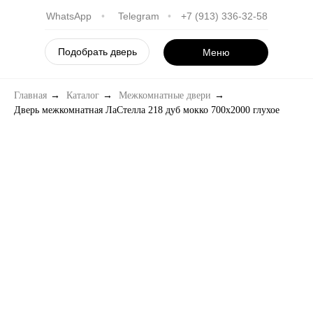
WhatsApp
•
Telegram
•
+7 (913) 336-32-58
Подобрать дверь
Меню
Главная
→
Каталог
→
Межкомнатные двери
→
Дверь межкомнатная ЛаСтелла 218 дуб мокко 700х2000 глухое