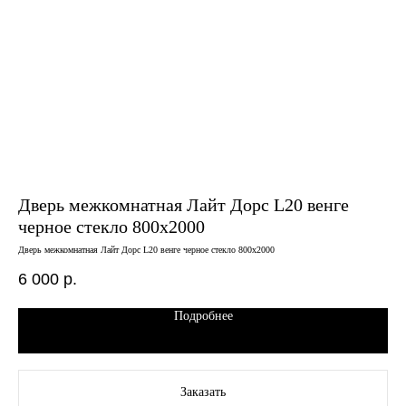
Дверь межкомнатная Лайт Дорс L20 венге
Дв
черное стекло 800х2000
ар
Дверь межкомнатная Лайт Дорс L20 венге черное стекло 800х2000
Двер
6 000
р.
13
Подробнее
Заказать