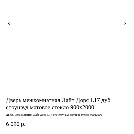
Дверь межкомнатная Лайт Дорс L17 дуб
Дв
стоунвуд матовое стекло 900х2000
ма
Дверь межкомнатная Лайт Дорс L17 дуб стоунвуд матовое стекло 900х2000
Двер
6 020
р.
5 