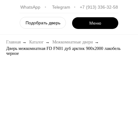
WhatsApp
•
Telegram
•
+7 (913) 336-32-58
Подобрать дверь
Меню
Главная
→
Каталог
→
Межкомнатные двери
→
Дверь межкомнатная FD FN01 дуб арктик 900х2000 лакобель
черное