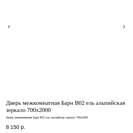
Дверь межкомнатная Барн B02 ель альпийская
Дв
зеркало 700х2000
че
Дверь межкомнатная Барн B02 ель альпийская зеркало 700х2000
Двер
8 150
р.
7 