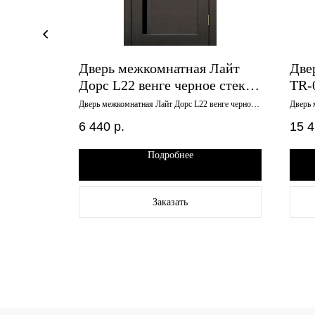
Дверь межкомнатная Лайт
Две
кко
Дорс L22 венге черное стекло
TR-
00
700х2000
кром
уб мокко
Дверь межкомнатная Лайт Дорс L22 венге черное
Дверь 
стекло 700х2000
черная
800х
стекло
6 440
р.
15 
зам
Подробнее
Заказать