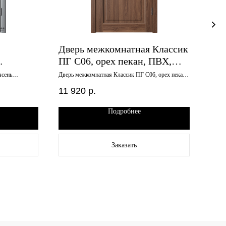
Дверь межкомнатная Классик
Две
ПГ С06, орех пекан, ПВХ,
2, 
екло
700х2000
900
ясень
Дверь межкомнатная Классик ПГ С06, орех пекан,
Дверь
ПВХ, 700х2000
темны
11 920
р.
14 
Подробнее
Заказать