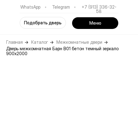
WhatsApp
•
Telegram
•
+7 (913) 336-32-
58
Подобрать дверь
Меню
Главная
→
Каталог
→
Межкомнатные двери
→
Дверь межкомнатная Барн B01 бетон темный зеркало
900х2000