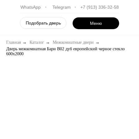
WhatsApp
•
Telegram
•
+7 (913) 336-32-58
Подобрать дверь
Меню
Главная
→
Каталог
→
Межкомнатные двери
→
Дверь межкомнатная Барн B02 дуб европейский черное стекло
600х2000