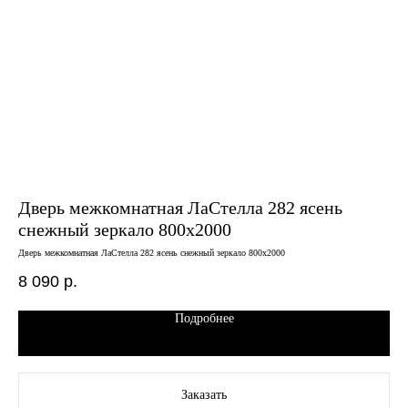
Дверь межкомнатная ЛаСтелла 282 ясень
Дв
снежный зеркало 800х2000
ма
Дверь межкомнатная ЛаСтелла 282 ясень снежный зеркало 800х2000
Двер
8 090
р.
8 
Подробнее
Заказать