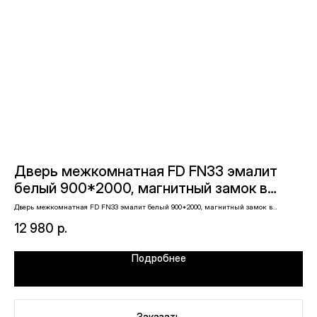
Дверь межкомнатная FD FN33 эмалит
Д
белый 900*2000, магнитный замок в
я
комплекте
Дверь межкомнатная FD FN33 эмалит белый 900*2000, магнитный замок в
Две
комплекте
12 980
р.
4
Подробнее
Заказать