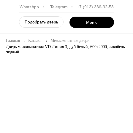
WhatsApp
•
Telegram
•
+7 (913) 336-32-58
Подобрать дверь
Меню
Главная
→
Каталог
→
Межкомнатные двери
→
Дверь межкомнатная VD Линия 3, дуб белый, 600х2000, лакобель
черный