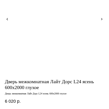
Дверь межкомнатная Лайт Дорс L24 ясень
Дв
600х2000 глухое
пе
Дверь межкомнатная Лайт Дорс L24 ясень 600х2000 глухое
Двер
6 020
р.
7 