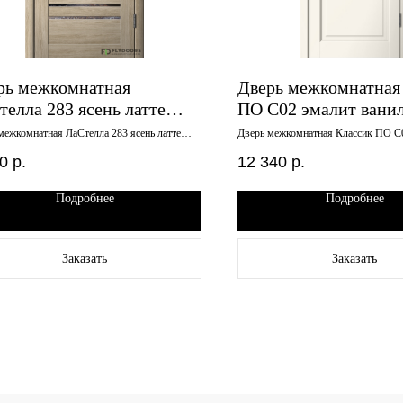
рь межкомнатная
Дверь межкомнатная
телла 283 ясень латте
ПО С02 эмалит вани
кало 800х2000
700х2000 английская
межкомнатная ЛаСтелла 283 ясень латте
Дверь межкомнатная Классик ПО С
о 800х2000
ваниль 700х2000 английская решетк
0
р.
12 340
р.
Подробнее
Подробнее
Заказать
Заказать