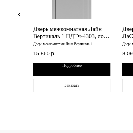
Дверь межкомнатная Лайн
Две
дуб
Вертикаль 1 ПДТч-4303, лофт
ЛаС
люкс
светлый, черный молдинг,
зер
ea 3 дуб
Дверь межкомнатная Лайн Вертикаль 1
Дверь 
ПДТч-4303, лофт светлый, черный молдинг,
зеркал
черная кромка, 600х200
черная кромка, 600х200
15 860
р.
8 09
Подробнее
Заказать