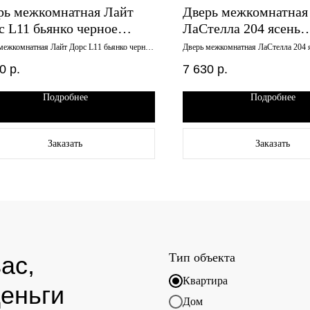
рь межкомнатная Лайт
Дверь межкомнатная
с L11 бьянко черное
ЛаСтелла 204 ясень
кло 800х2000
пепельный 600х2000 
межкомнатная Лайт Дорс L11 бьянко черное
Дверь межкомнатная ЛаСтелла 204 
 800х2000
пепельный 600х2000 глухое
0
р.
7 630
р.
Подробнее
Подробнее
Заказать
Заказать
Тип объекта
ас,
Квартира
еньги
Дом