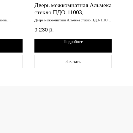
Дверь межкомнатная Альмека
Две
стекло ПДО-11003,
Вил
глухое
лиственница светлая, сатин
600
ясень
Дверь межкомнатная Альмека стекло ПДО-11003,
Дверь
лиственница светлая, сатин белое, 900х2000
600х2
белое, 900х2000
9 230
р.
11 
Подробнее
Заказать