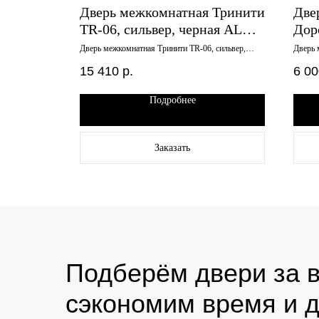
Эстетик
Дверь межкомнатная Тринити
Две
ркало
TR-06, сильвер, черная AL
Дор
кромка с 4-х сторон,
сте
алит белый
Дверь межкомнатная Тринити TR-06, сильвер,
Дверь 
черная AL кромка с 4-х сторон, 900х2000, черное
стекло
900х2000, черное стекло,
стекло, замок магнитный в комплекте
15 410
р.
6 00
замок магнитный в комплекте
Подробнее
Заказать
Подберём двери за в
сэкономим время и д