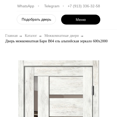
WhatsApp
•
Telegram
•
+7 (913) 336-32-58
Подобрать дверь
Меню
Главная
→
Каталог
→
Межкомнатные двери
→
Дверь межкомнатная Барн B04 ель альпийская зеркало 600х2000