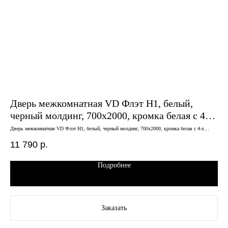
Дверь межкомнатная VD Флэт H1, белый,
Дв
черный молдинг, 700х2000, кромка белая с 4-х
ПД
сторон
кр
Дверь межкомнатная VD Флэт H1, белый, черный молдинг, 700х2000, кромка белая с 4-х
поло
сторон
11 790
р.
14
Подробнее
Заказать