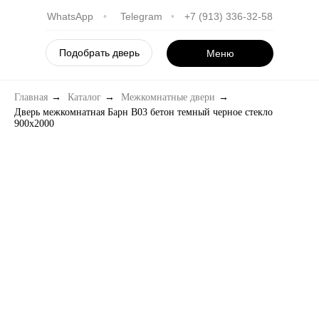
WhatsApp
•
Telegram
•
+7 (913) 336-32-58
Подобрать дверь
Меню
Главная
→
Каталог
→
Межкомнатные двери
→
Дверь межкомнатная Барн B03 бетон темный черное стекло
900х2000