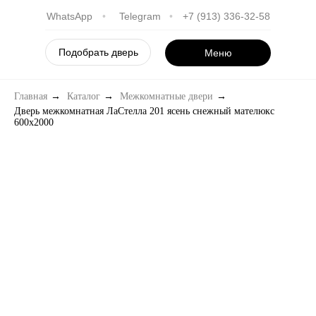
WhatsApp
•
Telegram
•
+7 (913) 336-32-58
Подобрать дверь
Меню
Главная
→
Каталог
→
Межкомнатные двери
→
Дверь межкомнатная ЛаСтелла 201 ясень снежный мателюкс
600х2000