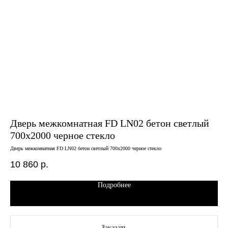
Дверь межкомнатная FD LN02 бетон светлый
Дв
700х2000 черное стекло
че
Дверь межкомнатная FD LN02 бетон светлый 700х2000 черное стекло
Двер
10 860
р.
8 
Подробнее
Заказать