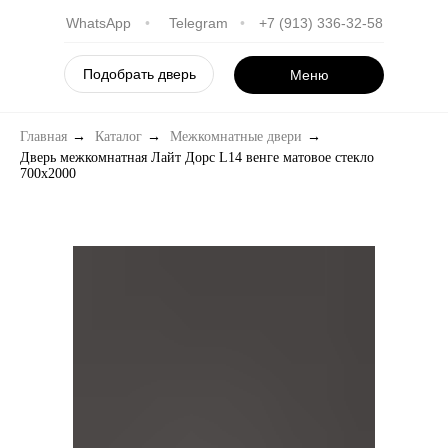
WhatsApp
•
Telegram
•
+7 (913) 336-32-58
Подобрать дверь
Меню
Главная
→
Каталог
→
Межкомнатные двери
→
Дверь межкомнатная Лайт Дорс L14 венге матовое стекло
700х2000