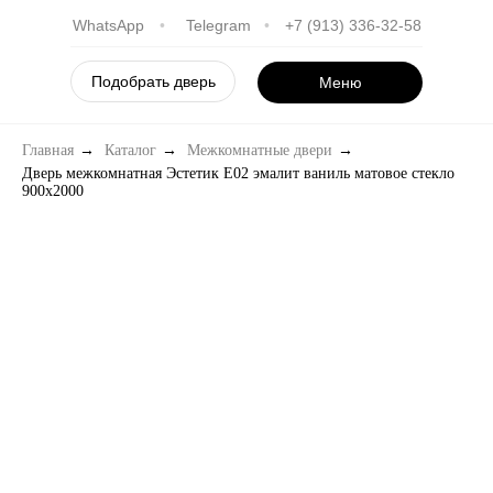
WhatsApp
•
Telegram
•
+7 (913) 336-32-58
Подобрать дверь
Меню
Главная
→
Каталог
→
Межкомнатные двери
→
Дверь межкомнатная Эстетик E02 эмалит ваниль матовое стекло
900х2000