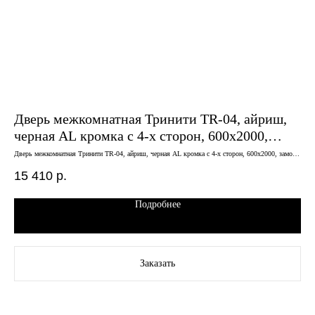
Дверь межкомнатная Тринити TR-04, айриш,
Дв
черная AL кромка с 4-х сторон, 600х2000,
70
замок магнитный в комплекте
Дверь межкомнатная Тринити TR-04, айриш, черная AL кромка с 4-х сторон, 600х2000, замок
Двер
магнитный в комплекте
15 410
р.
6 
Подробнее
Заказать