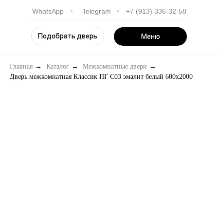
WhatsApp
•
Telegram
•
+7 (913) 336-32-58
Подобрать дверь
Меню
Главная
→
Каталог
→
Межкомнатные двери
→
Дверь межкомнатная Классик ПГ С03 эмалит белый 600х2000