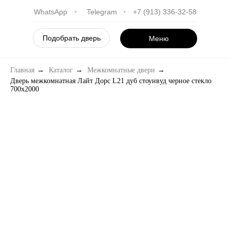
WhatsApp
•
Telegram
•
+7 (913) 336-32-58
Подобрать дверь
Меню
Главная
→
Каталог
→
Межкомнатные двери
→
Дверь межкомнатная Лайт Дорс L21 дуб стоунвуд черное стекло
700х2000